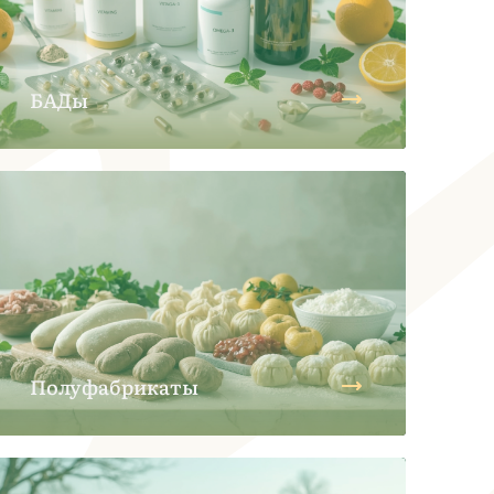
БАДы
Полуфабрикаты