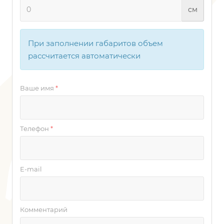
см
При заполнении габаритов объем
рассчитается автоматически
Ваше имя
*
Телефон
*
E-mail
Комментарий