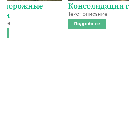
одорожные
Консолидация гр
зки
Текст описание
ание
Подробнее
ее