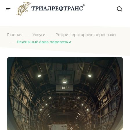
—
—
Главная
Услуги
Рефрижераторные перевозки
—
Режимные авиа перевозки