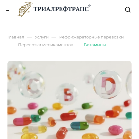
—
—
Главная
Услуги
Рефрижераторные перевозки
—
—
Перевозка медикаментов
Витамины